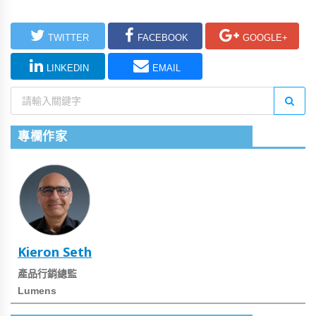
TWITTER
FACEBOOK
GOOGLE+
LINKEDIN
EMAIL
專欄作家
Kieron Seth
產品行銷總監
Lumens