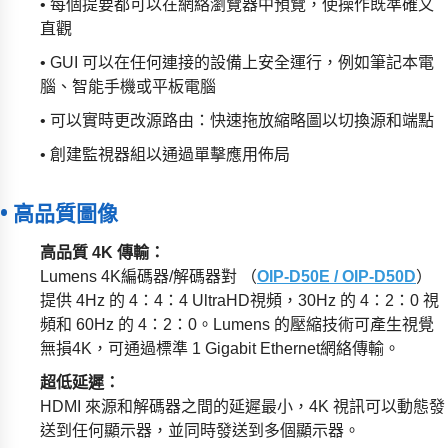
• 每個提要都可以在網絡瀏覽器中預覽，使操作既準確又
直觀
• GUI 可以在任何連接的設備上安全運行，例如筆記本電
腦、智能手機或平板電腦
• 可以實時更改源路由：快速拖放縮略圖以切換源和端點
• 創建監視器組以通過單擊應用佈局
• 高品質圖像
高品質 4K 傳輸
：
Lumens 4K編碼器/解碼器對 （
OIP-D50E / OIP-D50D
）
提供 4Hz 的 4：4：4 UltraHD視頻，30Hz 的 4：2：0 視
頻和 60Hz 的 4：2：0。Lumens 的壓縮技術可產生視覺
無損4K，可通過標準 1 Gigabit Ethernet網絡傳輸。
超低延遲：
HDMI 來源和解碼器之間的延遲最小，4K 視訊可以動態發
送到任何顯示器，並同時發送到多個顯示器。