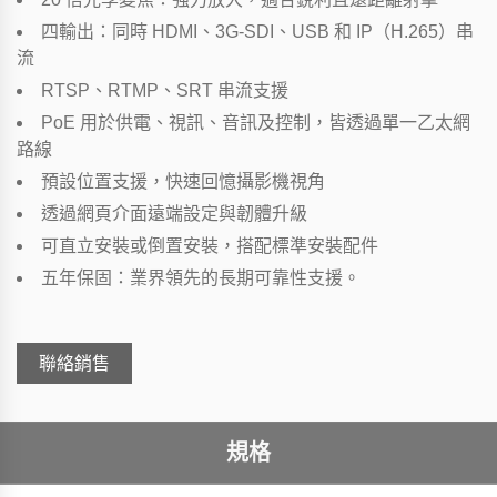
四輸出：同時 HDMI、3G-SDI、USB 和 IP（H.265）串
流
RTSP、RTMP、SRT 串流支援
PoE 用於供電、視訊、音訊及控制，皆透過單一乙太網
路線
預設位置支援，快速回憶攝影機視角
透過網頁介面遠端設定與韌體升級
可直立安裝或倒置安裝，搭配標準安裝配件
五年保固：業界領先的長期可靠性支援。
聯絡銷售
規格