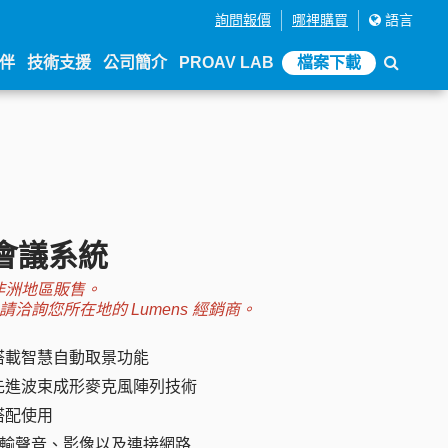
詢問報價
哪裡購買
語言
伴
技術支援
公司簡介
PROAV LAB
檔案下載
訊會議系統
、非洲地區販售。
洽詢您所在地的 Lumens 經銷商。
，搭載智慧自動取景功能
先進波束成形麥克風陣列技術
搭配使用
可傳輸聲音、影像以及連接網路