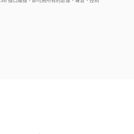
的 USB 接口連接，即可將所有的影像、聲音、控制