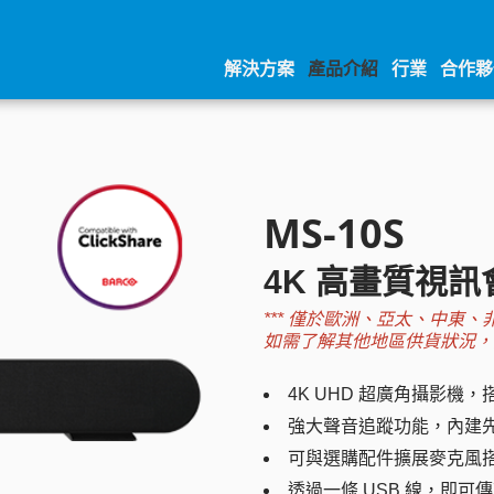
解決方案
產品介紹
行業
合作夥
MS-10S
4K 高畫質視
*** 僅於歐洲、亞太、中東
如需了解其他地區供貨狀況，請
4K UHD 超廣角攝影機
強大聲音追蹤功能，內建
可與選購配件擴展麥克風
透過一條 USB 線，即