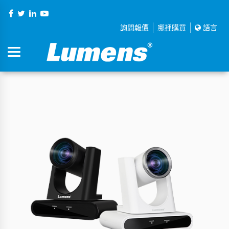
詢問報價
哪裡購買
語言