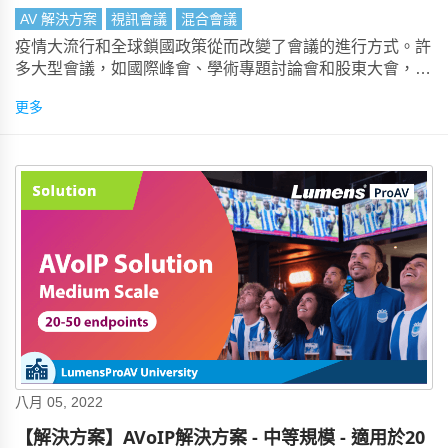
AV 解決方案
視訊會議
混合會議
疫情大流行和全球鎖國政策從而改變了會議的進行方式。許
多大型會議，如國際峰會、學術專題討論會和股東大會，都
採用了線上混合方式進行會議。對於線上混合會議，會議系
更多
統必須與統一通信系統無縫整合。
八月 05, 2022
【解決方案】AVoIP解決方案 - 中等規模 - 適用於20