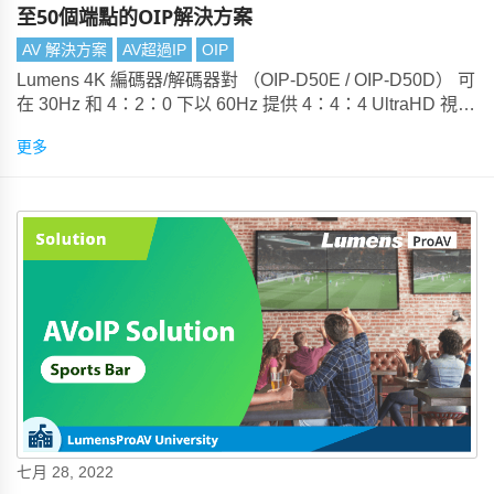
至50個端點的OIP解決方案
AV 解決方案
AV超過IP
OIP
Lumens 4K 編碼器/解碼器對 （OIP-D50E / OIP-D50D） 可
在 30Hz 和 4：2：0 下以 60Hz 提供 4：4：4 UltraHD 視
訊。Lumens 的壓縮技術可產生視覺無損的 4K，可通過標
更多
準 1 千兆Ethernet網路傳輸。
七月 28, 2022