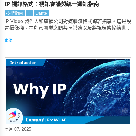
IP 視訊格式：視訊會議與統一通訊指南
技術指南
IP
Dante
IP Video 製作人和廣播公司對媒體流格式瞭若指掌。這是設
置攝像機、在創意團隊之間共享媒體以及將視頻傳輸給世界
各地的觀眾的基本組成部分。但是，使用視頻會議技術的
更多
AV 團隊呢？
七月 07, 2025