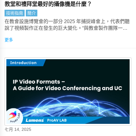
教堂和禮拜堂最好的攝像機是什麼？
技術指南
簡介
在教會設施博覽會的一部分 2025 年捕捉峰會上，代表們聽
說了視頻製作正在發生的巨大變化。“與教會製作團隊一
樣，AV 和 IT 團隊的團隊比十年前更小，”蒂姆·奧爾布賴特
更多
（Tim Albright） 報告說。
七月 14, 2025