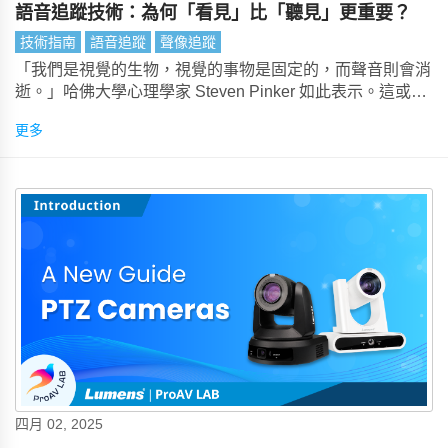
語音追蹤技術：為何「看見」比「聽見」更重要？
技術指南
語音追蹤
聲像追蹤
「我們是視覺的生物，視覺的事物是固定的，而聲音則會消
逝。」哈佛大學心理學家 Steven Pinker 如此表示。這或許
是個具爭議的說法（尤其對於音樂家來說！），但研究顯
更多
示，在面對面的交流中，至少有 50% 的溝通是非語言的。
這意味著在會議中，視覺部分在視聽技術（AV）中至關重
要。
四月 02, 2025