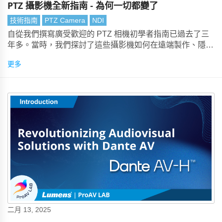
PTZ 攝影機全新指南 - 為何一切都變了
技術指南
PTZ Camera
NDI
自從我們撰寫廣受歡迎的 PTZ 相機初學者指南已過去了三
年多。當時，我們探討了這些攝影機如何在遠端製作、隱蔽
安裝和降低營運成本方面帶來突破，且幾乎不影響影像品
更多
質。正是這些特點，使其成為紀錄片電視節目、課堂錄製、
會議空間、音樂場館和禮拜場所的重要設備。
二月 13, 2025