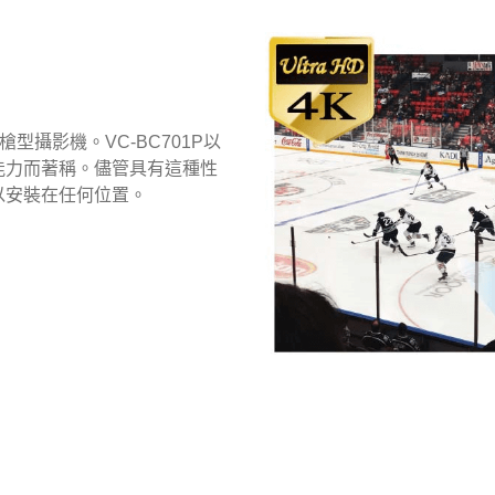
K槍型攝影機。VC-BC701P以
訊的能力而著稱。儘管具有這種性
以安裝在任何位置。