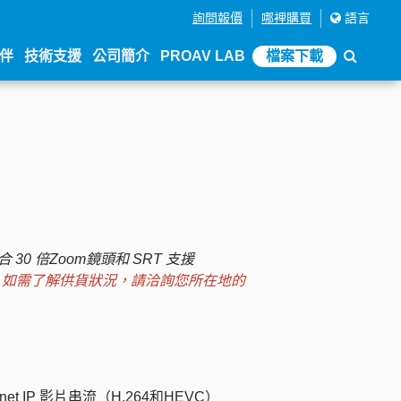
詢問報價
哪裡購買
語言
伴
技術支援
公司簡介
PROAV LAB
檔案下載
合 30 倍Zoom鏡頭和 SRT 支援
品庫存，如需了解供貨狀況，請洽詢您所在地的
et IP 影片串流（H.264和HEVC）