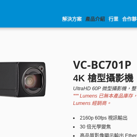
解決方案
產品介紹
行業
合作夥
VC-BC701P
4K 槍型攝影機
UltraHD 60P 微型攝影機，整
*** Lumens 已無本產
Lumens 經銷商。
2160p 60fps 視訊輸出
30 倍光學變焦
高品質影像顯示輸出 Ethern