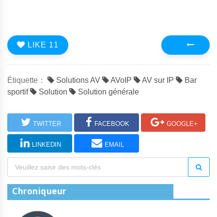
LIKE
11
Précédent
Étiquette：
Solutions AV
AVoIP
AV sur IP
Bar
sportif
Solution
Solution générale
TWITTER
FACEBOOK
GOOGLE+
LINKEDIN
EMAIL
Chroniqueur