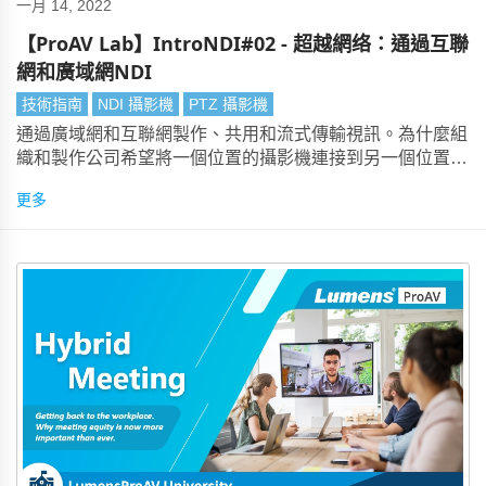
一月 14, 2022
【ProAV Lab】IntroNDI#02 - 超越網络：通過互聯
網和廣域網NDI
技術指南
NDI 攝影機
PTZ 攝影機
通過廣域網和互聯網製作、共用和流式傳輸視訊。為什麼組
織和製作公司希望將一個位置的攝影機連接到另一個位置的
切換台？遠端生產（REMI或遠端整合模型）具有許多優
更多
點。