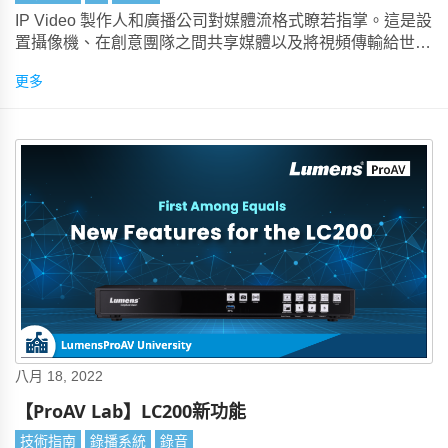
IP Video 製作人和廣播公司對媒體流格式瞭若指掌。這是設
置攝像機、在創意團隊之間共享媒體以及將視頻傳輸給世界
各地的觀眾的基本組成部分。但是，使用視頻會議技術的
更多
AV 團隊呢？
八月 18, 2022
【ProAV Lab】LC200新功能
技術指南
錄播系統
錄音