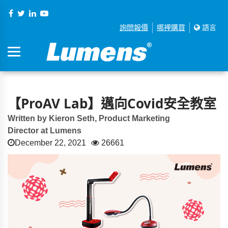
詢問報價
哪裡購買
語言
【ProAV Lab】邁向Covid安全教室
Written by Kieron Seth, Product Marketing
Director at Lumens
December 22, 2021
26661