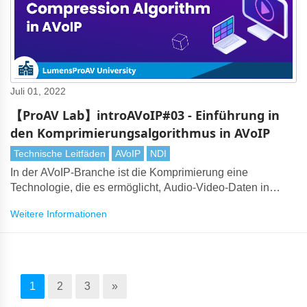
Juli 01, 2022
【ProAV Lab】introAVoIP#03 - Einführung in
den Komprimierungsalgorithmus in AVoIP
Technische Leitfäden
AVoIP
NDI
In der AVoIP-Branche ist die Komprimierung eine
Technologie, die es ermöglicht, Audio-Video-Daten in
kommerzielle Ethernet-Frames zu quetschen, die sich mit
Weitere Informationen
hoher Geschwindigkeit bewegen. Dank der
Weiterentwicklung der Netzwerktechnologie und der
Weiterentwicklung des Komprimierungsalgorithmus ist es
heute möglich, AV over IP wahr werden zu lassen.
1
2
3
»