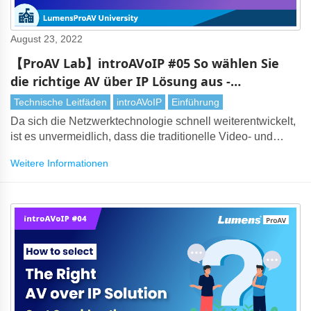
August 23, 2022
【ProAV Lab】introAVoIP #05 So wählen Sie
die richtige AV über IP Lösung aus -
Benutzeranforderungen
Technische Leitfäden
introAVoIP
Einführung
Da sich die Netzwerktechnologie schnell weiterentwickelt,
ist es unvermeidlich, dass die traditionelle Video- und
Audioübertragung im Laufe der IP durch AV ersetzt wird.
Weitere Informationen
Bei so vielen AV über IP Lösungen auf dem Markt kann die
Auswahl der richtigen Technologie jedoch eine
herausfordernde Aufgabe sein. Es ist wichtig, viele
Überlegungen zu bewerten, insbesondere die Bedürfnisse
der Benutzer.