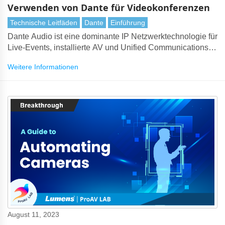
Verwenden von Dante für Videokonferenzen
Technische Leitfäden
Dante
Einführung
Dante Audio ist eine dominante IP Netzwerktechnologie für
Live-Events, installierte AV und Unified Communications-
Systeme. Kernkomponenten wie der Dante Controller und
Weitere Informationen
der Dante Domain Manager ermöglichen es Kunden,
Audionetzwerke jeder Größe zu verwalten.
August 11, 2023