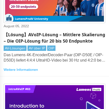
August 05, 2022
【Lösung】AVoIP-Lösung – Mittlere Skalierung
– Die OIP-Lösung für 20 bis 50 Endpunkte
AV-Lösungen
AV über IP
OIP
Das Lumens 4K-Encoder/Decoder-Paar (OIP-D50E / OIP-
D50D) liefert 4:4:4 UltraHD-Video bei 30 Hz und 4:2:0 bei
60 Hz. Die Komprimierungstechnologie von Lumens
Weitere Informationen
erzeugt visuell verlustfreies 4K, das über Standard-1-
Gigabit-Ethernet-Netzwerke übertragen werden kann.