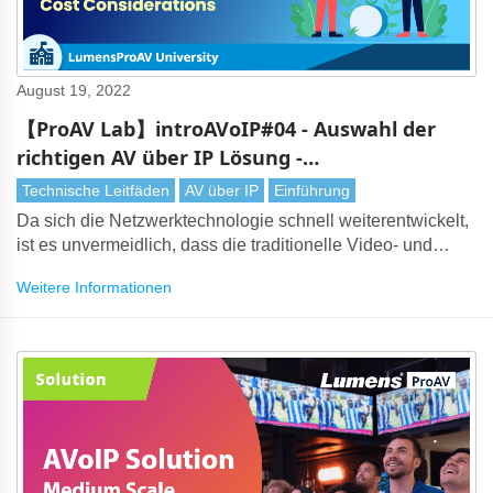
August 19, 2022
【ProAV Lab】introAVoIP#04 - Auswahl der
richtigen AV über IP Lösung -
Kostenüberlegungen
Technische Leitfäden
AV über IP
Einführung
Da sich die Netzwerktechnologie schnell weiterentwickelt,
ist es unvermeidlich, dass die traditionelle Video- und
Audioübertragung im Laufe der IP durch AV ersetzt wird.
Weitere Informationen
Bei so vielen AV über IP Lösungen auf dem Markt kann die
Auswahl der richtigen Technologie jedoch eine
herausfordernde Aufgabe sein. Es ist wichtig, viele
Überlegungen abzuwägen, beginnend mit den
Gesamtsystemkosten.