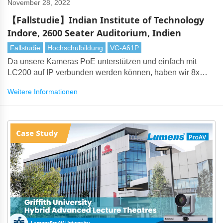
November 28, 2022
【Fallstudie】Indian Institute of Technology
Indore, 2600 Seater Auditorium, Indien
Fallstudie
Hochschulbildung
VC-A61P
Da unsere Kameras PoE unterstützen und einfach mit
LC200 auf IP verbunden werden können, haben wir 8x
VCA61P für eine vollständige Abdeckung vorgeschlagen.
Weitere Informationen
Das Beste war, dass die Verkabelung keine
Herausforderung darstellte, da alle Lumens Produkte auf
Cat6 angeschlossen waren, so dass Verkabelung und
Integration für den Systemintegrator einfacher waren.