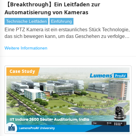
【Breakthrough】Ein Leitfaden zur
Automatisierung von Kameras
Technische Leitfäden
Einführung
Eine PTZ Kamera ist ein erstaunliches Stück Technologie,
das sich bewegen kann, um das Geschehen zu verfolgen,
sei es in einem Konzertsaal, einem Vortragsraum, einem
Weitere Informationen
Konferenzraum, einem Gottesdienst, einem Fernsehstudio
oder einem Besprechungsraum. Die PTZ revolutionierte
die Videoproduktion: Eine einzige Person konnte nun viele
PTZs steuern – eine enorme Einsparung an Zeit,
Ressourcen und Kosten.