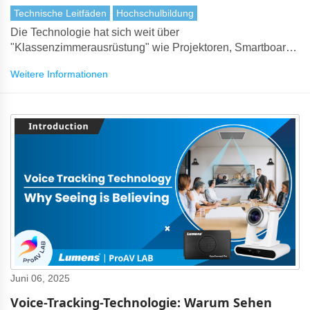
Technische Leitfäden
Hochschulbildung
Die Technologie hat sich weit über
"Klassenzimmerausrüstung" wie Projektoren, Smartboards
und Dokumentenkameras hinaus entwickelt. ProAV ist zu
Weitere Informationen
einer strategischen Brücke geworden, die den Campus,
Dozenten, Studierende und die Welt verbindet.
Juni 06, 2025
Voice-Tracking-Technologie: Warum Sehen