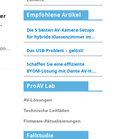
Empfohlene Artikel
der
Die 5 besten AV-Kamera-Setups
für hybride Klassenzimmer im
Jahr 2025
ion
Das USB-Problem – gelöst!
Schaffen Sie eine effiziente
BYOM-Lösung mit Dante AV-H:
Eine neue Erfahrung für
Besprechungsräume und
ProAV Lab
Klassenzimmer
AV-Lösungen
Technische Leitfäden
Firmware-Aktualisierungen
Fallstudie