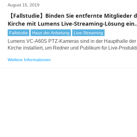
August 15, 2019
【Fallstudie】Binden Sie entfernte Mitglieder 
Kirche mit Lumens Live-Streaming-Lösung ein
(Gyeonggi, Korea)
Fallstudie
Haus der Anbetung
Live-Streaming
Lumens VC-A60S PTZ-Kameras sind in der Haupthalle der
Kirche installiert, um Redner und Publikum für Live-Produkt
und Live-Streaming zu erfassen
Weitere Informationen