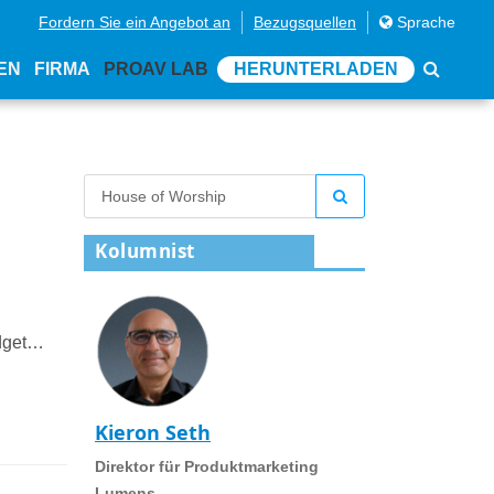
Fordern Sie ein Angebot an
Bezugsquellen
Sprache
EN
FIRMA
PROAV LAB
HERUNTERLADEN
Kolumnist
dget
Kieron Seth
Direktor für Produktmarketing
Lumens