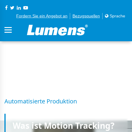
Fordern Sie ein Angebot an
Bezugsquellen
Sprache
S06
Bewegungsverfolgung
Automatisierte Produktion
Was ist
Motion Tracking
?