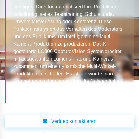
Intelligent Director automatisiert Ihre Produktion
vollständig, sei es Teamtraining, Schulstunde,
Universitätsvorlesung oder Konferenz. Diese
Funktion analysiert das Verhalten des Moderators
und des Publikums, um intelligent eine Multi-
Kamera-Produktion zu produzieren. Das KI-
gesteuerte LC300 CaptureVision-System arbeitet
mit ausgewählten Lumens-Tracking-Kameras
zusammen, um eine dynamische Multi-Winkel-
Produktion zu schaffen. Es ist, als würde man
Fernsehen machen, aber ohne die Notwendigkeit
eines Videoteams.
Vertrieb kontaktieren
Broschüre herunterladen