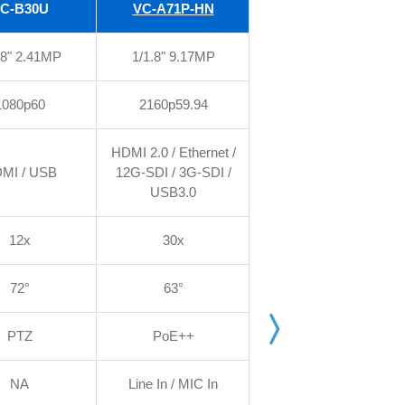
C-B30U
VC-A71P-HN
VC-A71SN
.8" 2.41MP
1/1.8" 9.17MP
1/1.8" 9.17MP
1080p60
2160p59.94
2160p59.94
HDMI 2.0 / Ethernet /
12G-SDI / HDMI 2.0 /
MI / USB
12G-SDI / 3G-SDI /
Ethernet / USB3.0
USB3.0
12x
30x
30x
72°
63°
63°
PTZ
PoE++
PoE++
NA
Line In / MIC In
Line In / MIC In