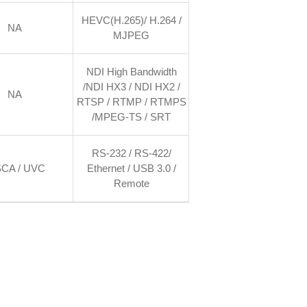
HEVC(H.265)/ H.264 /
HEVC(H.265)/ H.264 /
NA
MJPEG
MJPEG
NDI High Bandwidth
NDI HX3 / NDI HX2 /
/NDI HX3 / NDI HX2 /
NA
RTSP / RTMP / RTMPS
RTSP / RTMP / RTMPS
/ MPEG-TS / SRT
/MPEG-TS / SRT
RS-232 / RS-422/
RS-232 / RS-422 /
SCA / UVC
Ethernet / USB 3.0 /
Ethernet / USB 3.0
Remote
/Remote