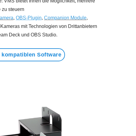
 VMS bietet Ihnen die Möglichkeit, mehrere
 zu steuern
Camera
,
OBS-Plugin
,
Companion Module
,
-Kameras mit Technologien von Drittanbietern
ream Deck und OBS Studio.
r kompatiblen Software