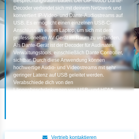
Besprechungsraum bauen. Der OIP-N60D Dante-
Decoder verbindet sich mit deinem Netzwerk und
konvertiert IP-Video- und Dante-Audiostreams auf
USB. Es ermöglicht einen einzelnen USB-C-
Anschluss an einem Laptop, um sich mit dem
professionellen AV-Gerät im Raum zu verbinden.
Als Dante-Gerät ist der Decoder für Audinates
Verwaltungstools, einschließlich Dante Controller,
sichtbar. Durch diese Anwendung können
hochwertige Audio- und Videostreams mit sehr
geringer Latenz auf USB geleitet werden.
Verabschiede dich von den
Längenbeschränkungen von USB- und HDMI-
Kabeln und verringere den Druck auf die AV-Teams,
jedes Meeting zu unterstützen.
Vertrieb kontaktieren