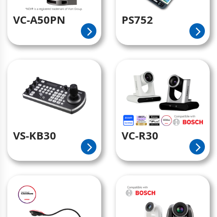
VC-A50PN
PS752
VS-KB30
VC-R30