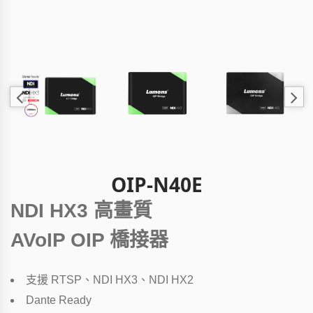
OIP-N40E
NDI HX3 高畫質
AVoIP OIP 橋接器
支援 RTSP、NDI HX3、NDI HX2
Dante Ready