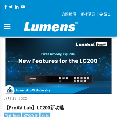
詢問報價
哪裡購買
語言
八月 18, 2022
【ProAV Lab】LC200新功能
技術指南
錄播系統
錄音