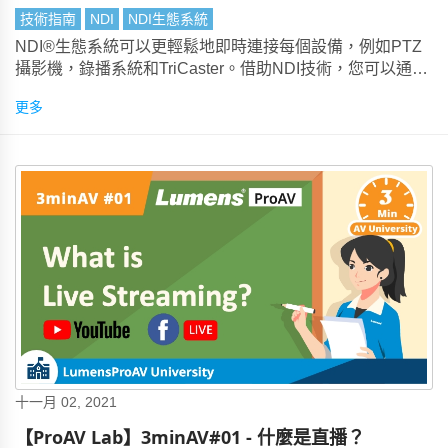
技術指南
NDI
NDI生態系統
NDI®生態系統可以更輕鬆地即時連接每個設備，例如PTZ
攝影機，錄播系統和TriCaster。借助NDI技術，您可以通過
Ethernet網路發送高品質、低延遲的視訊，並簡化視訊製作
更多
工作流程。
十一月 02, 2021
【ProAV Lab】3minAV#01 - 什麼是直播？