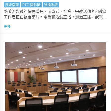
技術指南
PTZ 攝影機
錄播系統
隨著流媒體的快速增長，消費者，企業，宗教活動者和教育
工作者正在觀看影片，電視和活動直播。通過直播，觀眾可
以在智慧手機、平板電腦、智慧電視和計算機上觀看活動直
更多
播，而不必在活動結束後下載。