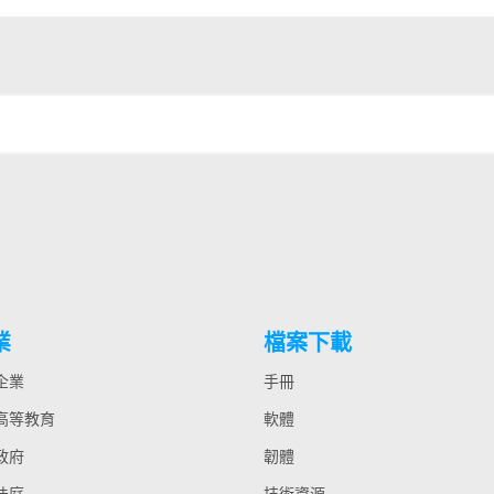
業
檔案下載
 企業
手冊
 高等教育
軟體
 政府
韌體
 法庭
技術資源