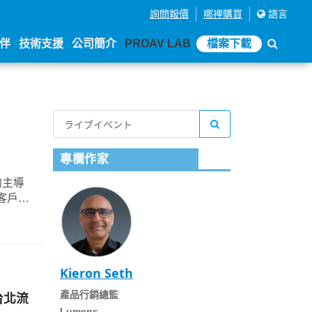
詢問報價
哪裡購買
語言
伴
技術支援
公司簡介
PROAV LAB
檔案下載
專欄作家
的主導
使客戶能
Kieron Seth
產品行銷總監
-台北流
Lumens