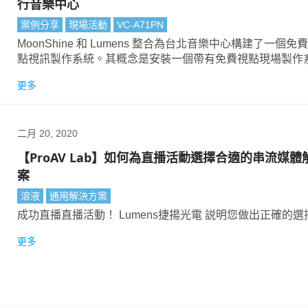
行音樂中心
案例分享
現場活動
VC-A71PN
MoonShine 和 Lumens 整合為台北音樂中心構建了一個免
點視訊製作系統。其概念是安裝一個帶有免費視點現場製作
子彈時間裝置，這將使觀眾能夠在自己的消費設備上產生自
更多
看體驗。
二月 20, 2020
【ProAV Lab】如何為直播活動選擇合適的串流媒體
案
溶液
通用解決方案
成功直播直播活動！ Lumens捷揚光電 説明您做出正確的選
更多