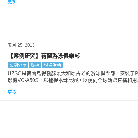
更多
五月 25, 2015
【案例研究】荷蘭游泳俱樂部
案例分享
廣播
現場活動
UZSC是荷蘭烏得勒赫最大和最古老的游泳俱樂部，安裝了P
影機VC-A50S，以捕捉水球比賽，以便向全球觀眾直播和
目的。
更多