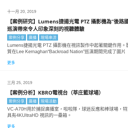
十一月 20, 2019
【案例研究】Lumens捷揚光電 PTZ 攝影機為“後路
巡演帶來令人印象深刻的視聽體驗
案例分享
廣播
現場串流
Lumens捷揚光電 PTZ 攝影機在視訊製作中起著關鍵作用。影像品
質在Lee Kernaghan“Backroad Nation”巡演期間完成了圖片
更多
三月 25, 2019
【案例分析】KBRO電視台（莘庄籃球場）
案例分享
廣播
現場活動
VC-A70H用於捕捉廣播室，啦啦隊，球迷反應和棒球場，
具有4KUltraHD 視訊的一壘箱。
更多