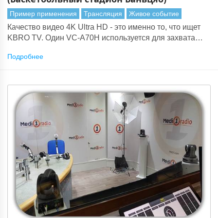
Пример применения
Трансляция
Живое событие
Качество видео 4K Ultra HD - это именно то, что ищет
KBRO TV. Один VC-A70H используется для захвата
реакции болельщиков и выступлений игроков на
Подробнее
баскетбольном поле.