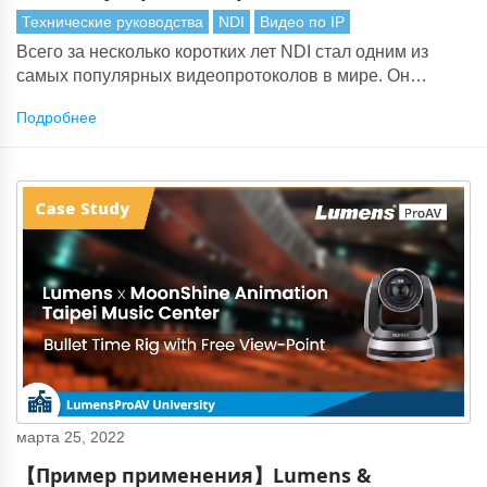
Технические руководства
NDI
Видео по IP
Всего за несколько коротких лет NDI стал одним из
самых популярных видеопротоколов в мире. Он
отлично подходит для передачи AV по локальным и
Подробнее
глобальным сетям. Он также идеально подходит для
производства видео на основе IP и прямых
трансляций.
марта 25, 2022
【Пример применения】Lumens &