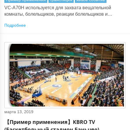
VC-A70H используется для захвата вещательной
комнаты, болельщиков, реакции болельщиков и
бейсбольного поля, особенно первых базовых
Подробнее
корпусов с видео высокой четкости 4K Ultra.
марта 13, 2019
【Пример применения】KBRO TV
(Баскетбольный стадион Баньцяо)