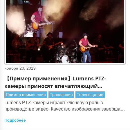
ноября 20, 2019
【Пример применения】Lumens PTZ-
камеры приносят впечатляющий
аудиовизуальный опыт в тур «Backroad
Пример применения
Трансляция
Телевещание
Nation»
Lumens PTZ-камеры играют ключевую роль в
производстве видео. Качество изображения завершает
картину во время тура Ли Кернагана «Backroad Nation»
Подробнее