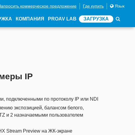
Запросить коммерческое предложение
Где купить
Язык
РЖКА
КОМПАНИЯ
PROAV LAB
ЗАГРУЗКА
меры IP
и, подключенными по протоколу IP или NDI
лению экспозицией, балансом белого,
PTZ и 2 назначаемыми пользователем
X Stream Preview на ЖК-экране