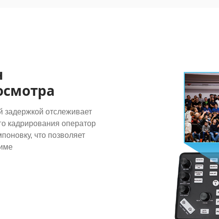
н
осмотра
й задержкой отслеживает
ого кадрирования оператор
поновку, что позволяет
жиме