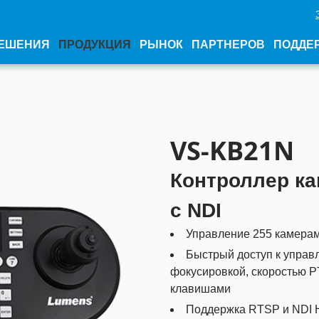
ЕШЕНИЯ
ПРОДУКЦИЯ
РЫНОК
ПАРТНЕРОВ
ПОДДЕ
VS-KB21N
Контроллер ка
с NDI
Управление 255 камерам
Быстрый доступ к управ
фокусировкой, скоростью 
клавишами
Поддержка RTSP и NDI H