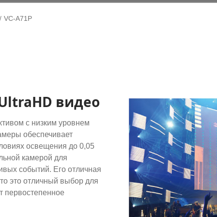
VC-A71P
UltraHD видео
ктивом с низким уровнем
камеры обеспечивает
словиях освещения до 0,05
льной камерой для
ивых событий. Его отличная
что это отличный выбор для
ет первостепенное