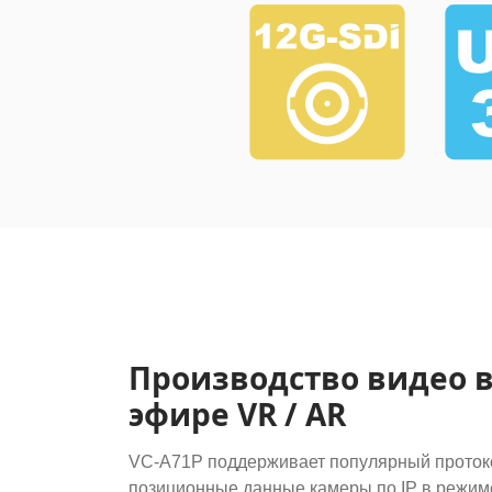
Производство видео 
эфире VR / AR
VC-A71P поддерживает популярный протоко
позиционные данные камеры по IP в режим