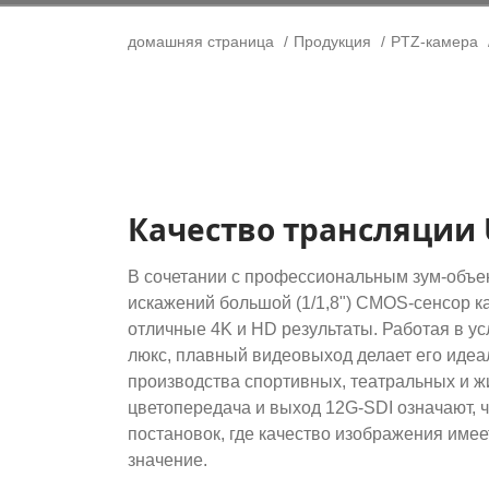
домашняя страница
Продукция
PTZ-камера
Качество трансляции 
В сочетании с профессиональным зум-объе
искажений большой (1/1,8") CMOS-сенсор 
отличные 4K и HD результаты. Работая в у
люкс, плавный видеовыход делает его идеа
производства спортивных, театральных и ж
цветопередача и выход 12G-SDI означают, 
постановок, где качество изображения име
значение.