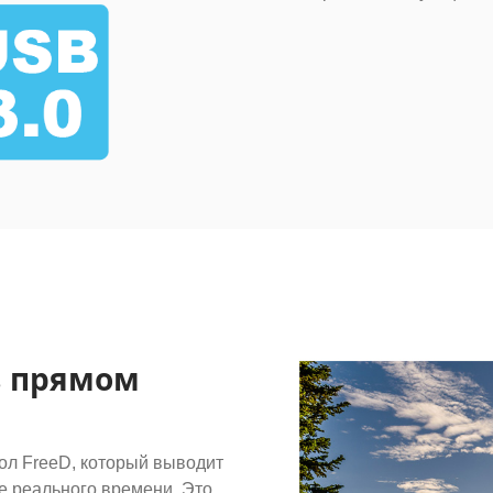
в прямом
л FreeD, который выводит
е реального времени. Это