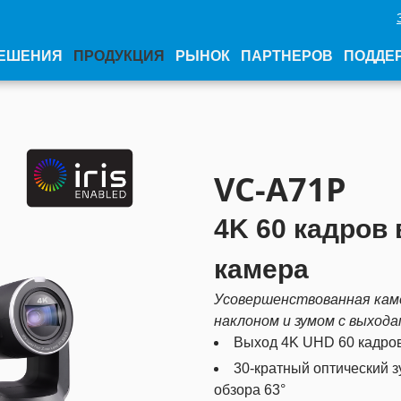
ЕШЕНИЯ
ПРОДУКЦИЯ
РЫНОК
ПАРТНЕРОВ
ПОДДЕ
VC-A71P
4K 60 кадров 
камера
Усовершенствованная каме
наклоном и зумом с выходам
Выход 4K UHD 60 кадров 
30-кратный оптический 
обзора 63°