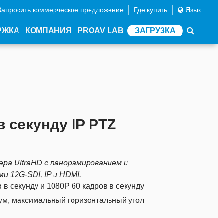
Запросить коммерческое предложение
Где купить
Язык
РЖКА
КОМПАНИЯ
PROAV LAB
ЗАГРУЗКА
в секунду IP PTZ
ра UltraHD с панорамированием и
и 12G-SDI, IP и HDMI.
в секунду и 1080P 60 кадров в секунду
зум, максимальный горизонтальный угол