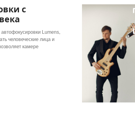
овки с
века
 автофокусировки Lumens,
ть человеческие лица и
 позволяет камере