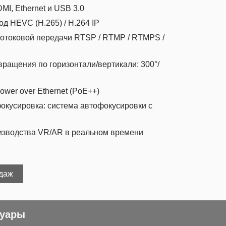
I, Ethernet и USB 3.0
д HEVC (H.265) / H.264 IP
отоковой передачи RTSP / RTMP / RTMPS /
ращения по горизонтали/вертикали: 300°/
wer over Ethernet (PoE++)
окусировка: система автофокусировки с
изводства VR/AR в реальном времени
одаж
суары