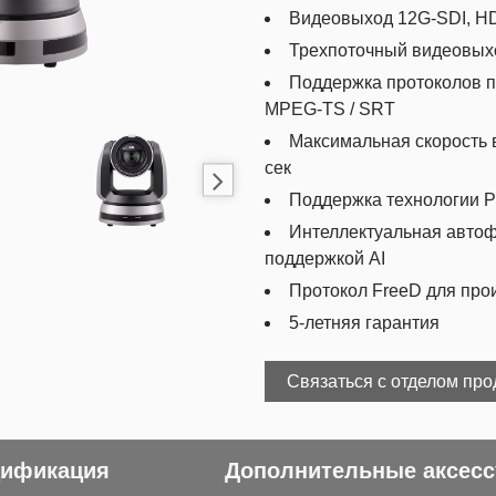
Видеовыход 12G-SDI, HDM
Трехпоточный видеовыхо
Поддержка протоколов п
MPEG-TS / SRT
Максимальная скорость в
сек
Поддержка технологии Po
Интеллектуальная автоф
поддержкой AI
Протокол FreeD для про
5-летняя гарантия
Связаться с отделом пр
ификация
Дополнительные аксес