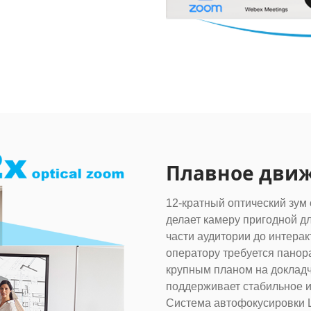
Плавное движ
12-кратный оптический зум 
делает камеру пригодной д
части аудитории до интерак
оператору требуется панор
крупным планом на докладч
поддерживает стабильное 
Система автофокусировки L