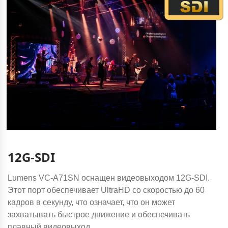
12G-SDI
Lumens VC-A71SN оснащен видеовыходом 12G-SDI.
Этот порт обеспечивает UltraHD со скоростью до 60
кадров в секунду, что означает, что он может
захватывать быстрое движение и обеспечивать
плавный видеовыход.