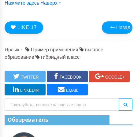
Нажмите здесь Наверх ↑
LIKE
17
Назад
Ярлык：
Пример применения
высшее
образование
гибридный класс
TWITTER
FACEBOOK
GOOGLE+
LINKEDIN
EMAIL
Обозреватель