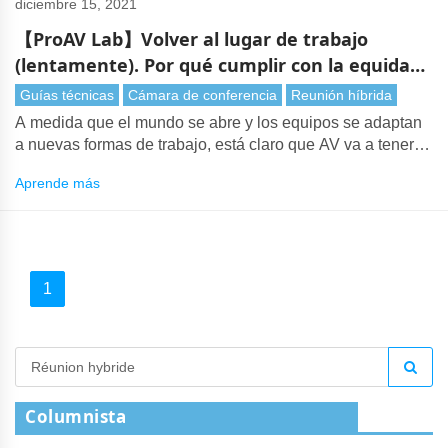
diciembre 15, 2021
【ProAV Lab】Volver al lugar de trabajo
(lentamente). Por qué cumplir con la equidad
es ahora más importante que nunca
Guías técnicas
Cámara de conferencia
Reunión híbrida
A medida que el mundo se abre y los equipos se adaptan
a nuevas formas de trabajo, está claro que AV va a tener
un papel más importante que nunca. Antes de la
Aprende más
pandemia, las reuniones generalmente se celebraban en
persona. Cuanto más importante sea la reunión, más
probable es que los invitados viajen al lugar de reunión
para asistir en carne propia.
1
Columnista