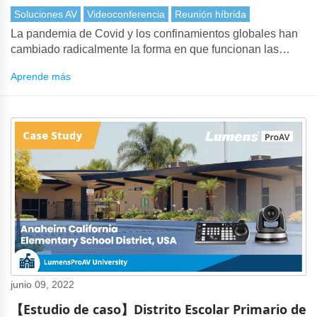
Soluciones AV
Videoconferencia
Reunión híbrida
La pandemia de Covid y los confinamientos globales han
cambiado radicalmente la forma en que funcionan las
reuniones. Muchas conferencias a gran escala, como
Aprende más
cumbres internacionales, simposios académicos y
reuniones de accionistas, han adoptado un enfoque
híbrido de las reuniones. Con las reuniones híbridas, el
sistema de conferencias debe integrarse perfectamente
con el sistema de comunicaciones unificadas.
junio 09, 2022
【Estudio de caso】Distrito Escolar Primario de