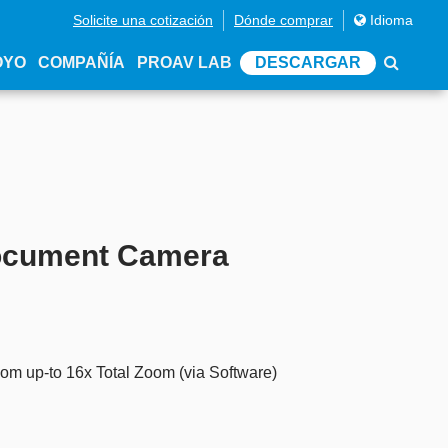
Solicite una cotización
Dónde comprar
Idioma
OYO
COMPAÑÍA
PROAV LAB
DESCARGAR
ocument Camera
oom up-to 16x Total Zoom (via Software)