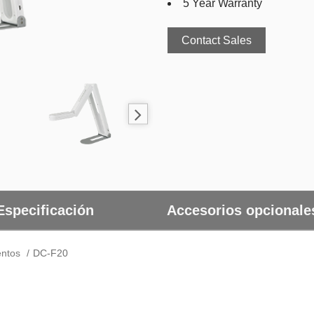
5 Year Warranty
Contact Sales
Especificación
Accesorios opcionale
ntos
DC-F20