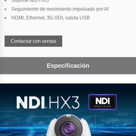
Soporte NDI HX3
Seguimiento de movimiento impulsado por AI
HDMI, Ethernet, 3G-SDI, salida USB
Contactar con ventas
Especificación