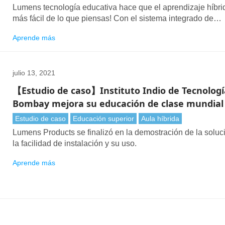
Lumens tecnología educativa hace que el aprendizaje híbri
más fácil de lo que piensas! Con el sistema integrado de
grabación y transmisión en vivo, los estudiantes y profesor
Aprende más
pueden acceder a la información en cualquier momento.
julio 13, 2021
【Estudio de caso】Instituto Indio de Tecnologí
Bombay mejora su educación de clase mundial
Lumens solución de aula híbrida
Estudio de caso
Educación superior
Aula híbrida
Lumens Products se finalizó en la demostración de la soluc
la facilidad de instalación y su uso.
Aprende más