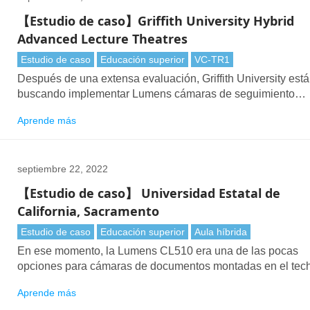
【Estudio de caso】Griffith University Hybrid
Advanced Lecture Theatres
Estudio de caso
Educación superior
VC-TR1
Después de una extensa evaluación, Griffith University está
buscando implementar Lumens cámaras de seguimiento
automático VC-TR1 en muchas de sus aulas de aprendizaj
Aprende más
híbrido.
septiembre 22, 2022
【Estudio de caso】 Universidad Estatal de
California, Sacramento
Estudio de caso
Educación superior
Aula híbrida
En ese momento, la Lumens CL510 era una de las pocas
opciones para cámaras de documentos montadas en el tec
para hacerlo bien. Compramos algunos y los instalamos en
Aprende más
nuestro nuevo edificio de ciencias. La instalación fue rápida 