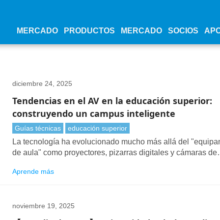
MERCADO
PRODUCTOS
MERCADO
SOCIOS
AP
diciembre 24, 2025
Tendencias en el AV en la educación superior:
construyendo un campus inteligente
Guías técnicas
educación superior
La tecnología ha evolucionado mucho más allá del "equipa
de aula" como proyectores, pizarras digitales y cámaras de
documentos. ProAV se ha convertido en un puente estratég
Aprende más
que conecta el campus, el profesorado, los estudiantes y el
mundo.
noviembre 19, 2025