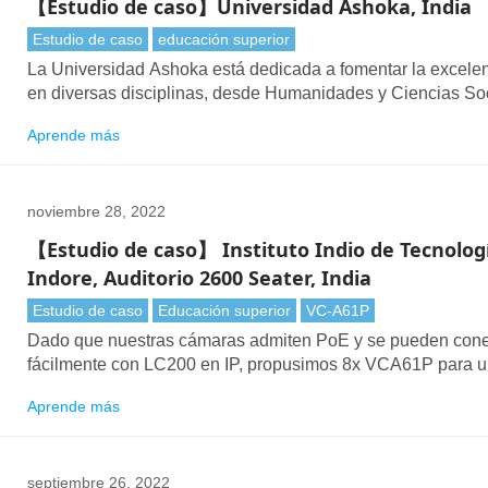
【Estudio de caso】Universidad Ashoka, India
Estudio de caso
educación superior
La Universidad Ashoka está dedicada a fomentar la excele
en diversas disciplinas, desde Humanidades y Ciencias So
hasta Economía, Finanzas y Biociencias. Situado cerca de
Aprende más
Delhi, el campus atiende a miles de estudiantes en una amp
variedad de programas.
noviembre 28, 2022
【Estudio de caso】 Instituto Indio de Tecnolog
Indore, Auditorio 2600 Seater, India
Estudio de caso
Educación superior
VC-A61P
Dado que nuestras cámaras admiten PoE y se pueden cone
fácilmente con LC200 en IP, propusimos 8x VCA61P para 
cobertura completa. Lo mejor fue que el cableado no fue un
Aprende más
desafío, ya que todos los productos Lumens estaban conec
en Cat6, por lo que el cableado y la integración fueron más 
para el integrador de sistemas.
septiembre 26, 2022