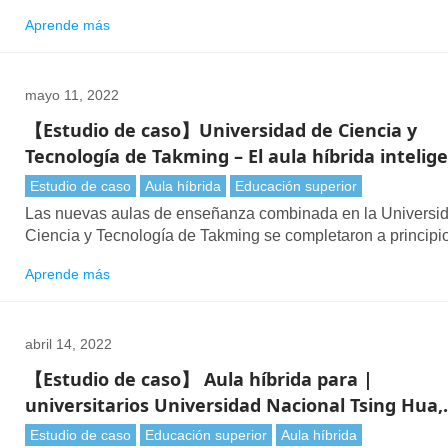
aprendizaje combinado, que ofrece educación tanto en el 
Aprende más
como a distancia. Esta "configuración híbrida" ahora está
comenzando a dominar la forma en que enseñamos y
aprendemos.
mayo 11, 2022
【Estudio de caso】Universidad de Ciencia y
Tecnología de Takming – El aula híbrida intelig
Estudio de caso
Aula híbrida
Educación superior
Las nuevas aulas de enseñanza combinada en la Universi
Ciencia y Tecnología de Takming se completaron a principi
2022.
Aprende más
abril 14, 2022
【Estudio de caso】 Aula híbrida para |
universitarios Universidad Nacional Tsing Hua,
Taiwán
Estudio de caso
Educación superior
Aula híbrida