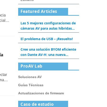
Featured Articles
ncia
ciales
Las 5 mejores configuraciones de
 Nueva
cámaras AV para aulas híbridas
lia
en 2025
El problema de USB – ¡Resuelto!
Cree una solución BYOM eficiente
ía
con Dante AV-H: una nueva
experiencia para salas de
reuniones y aulas
ProAV Lab
ctar
Soluciones AV
una
Guías Técnicas
tados
Actualizaciones de firmware
fáciles
Caso de estudio