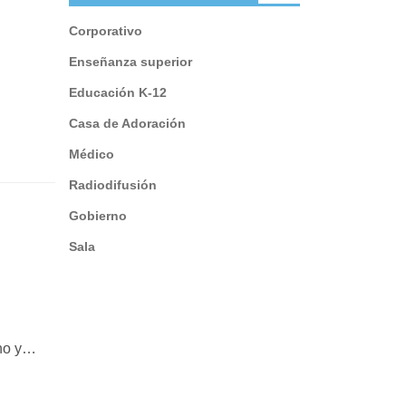
Corporativo
Enseñanza superior
Educación K-12
Casa de Adoración
e
Médico
Radiodifusión
Gobierno
Sala
ho y
y fácil