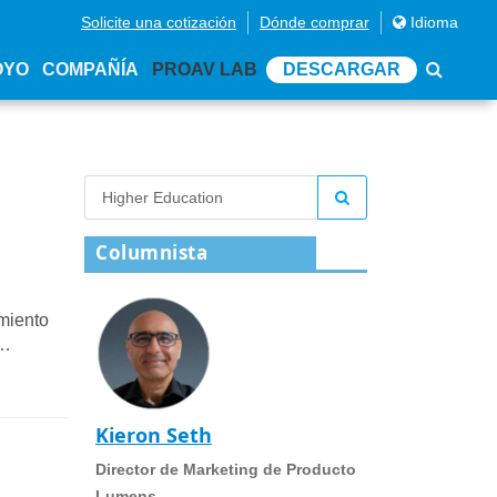
Solicite una cotización
Dónde comprar
Idioma
OYO
COMPAÑÍA
PROAV LAB
DESCARGAR
Columnista
miento
ico
Kieron Seth
Director de Marketing de Producto
Lumens