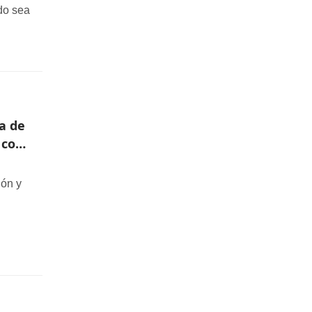
do sea
es
a de
 con
ión y