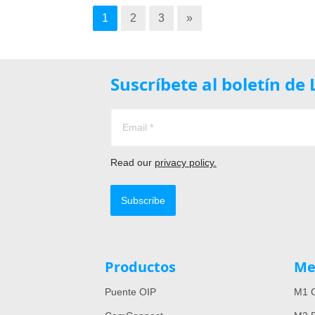
1
2
3
»
Suscríbete al boletín d
Read our
privacy policy.
Subscribe
Productos
Me
Puente OIP
M1 C