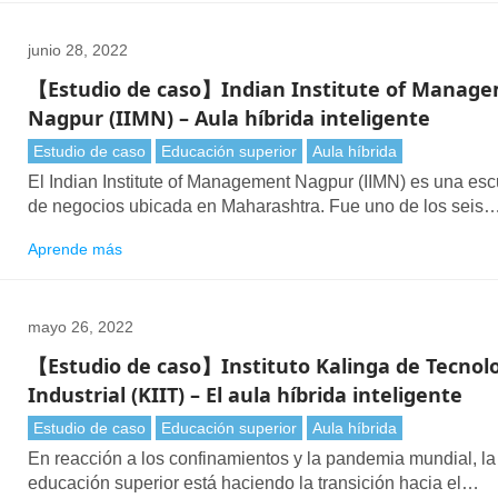
y se vinculó a nuestro sistema de AV existente sin mucho
alboroto.
junio 28, 2022
【Estudio de caso】Indian Institute of Manag
Nagpur (IIMN) – Aula híbrida inteligente
Estudio de caso
Educación superior
Aula híbrida
El Indian Institute of Management Nagpur (IIMN) es una es
de negocios ubicada en Maharashtra. Fue uno de los seis
Institutos de Gestión de nueva generación establecidos por 
Aprende más
Gobierno de la India en 2015.
mayo 26, 2022
【Estudio de caso】Instituto Kalinga de Tecnol
Industrial (KIIT) – El aula híbrida inteligente
Estudio de caso
Educación superior
Aula híbrida
En reacción a los confinamientos y la pandemia mundial, la
educación superior está haciendo la transición hacia el