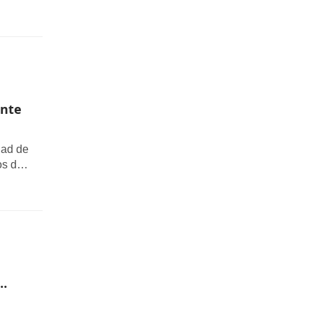
campus
ente
dad de
os de