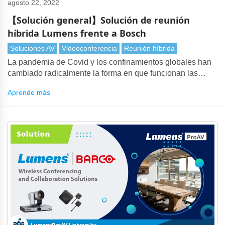
agosto 22, 2022
【Solución general】Solución de reunión
híbrida Lumens frente a Bosch
Soluciones AV
Videoconferencia
Reunión híbrida
La pandemia de Covid y los confinamientos globales han
cambiado radicalmente la forma en que funcionan las
reuniones. Muchas conferencias a gran escala, como
Aprende más
cumbres internacionales, simposios académicos y
reuniones de accionistas, han adoptado un enfoque
híbrido de las reuniones. Con las reuniones híbridas, el
sistema de conferencias debe integrarse perfectamente
con el sistema de comunicaciones unificadas.