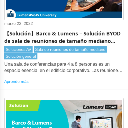
marzo 22, 2022
【Solución】Barco & Lumens – Solución BYOD
de sala de reuniones de tamaño mediano
para empresas
Soluciones AV
Sala de reuniones de tamaño mediano
Solución general
Una sala de conferencias para 4 a 8 personas es un
espacio esencial en el edificio corporativo. Las reuniones
departamentales o reuniones ejecutivas a menudo tienen
Aprende más
lugar en espacios de reunión de tamaño mediano.