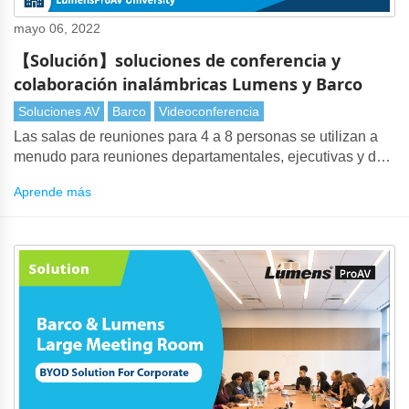
mayo 06, 2022
【Solución】soluciones de conferencia y
colaboración inalámbricas Lumens y Barco
Soluciones AV
Barco
Videoconferencia
Las salas de reuniones para 4 a 8 personas se utilizan a
menudo para reuniones departamentales, ejecutivas y de
videoconferencia. Lumens modo de seguimiento
Aprende más
inteligente de la cámara resuelve el problema del cambio
automático entre una pantalla y el protagonista. También
puede usar Auto-Framing para capturar a cada
participante.