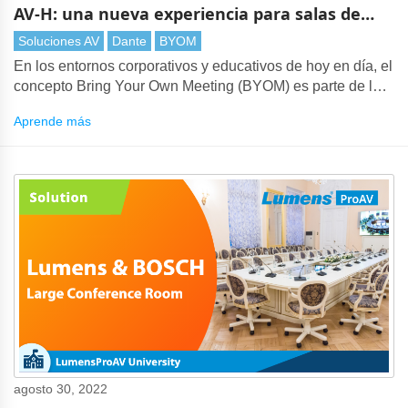
AV-H: una nueva experiencia para salas de
reuniones y aulas
Soluciones AV
Dante
BYOM
En los entornos corporativos y educativos de hoy en día, el
concepto Bring Your Own Meeting (BYOM) es parte de la
corriente principal. Con el auge del aprendizaje flexible y
Aprende más
las reuniones híbridas, las soluciones que ofrecen una
integración audiovisual perfecta con Teams y Zoom son
esenciales.
agosto 30, 2022