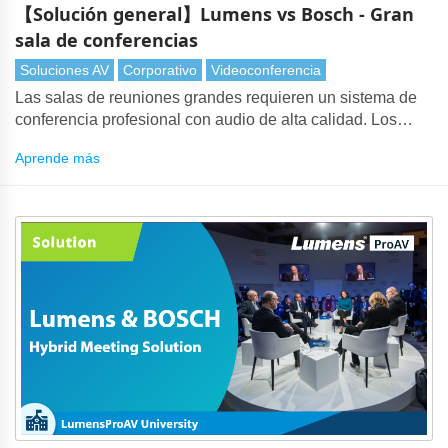
【Solución general】Lumens vs Bosch - Gran
sala de conferencias
Soluciones AV
Corporativo
Videoconferencia
Las salas de reuniones grandes requieren un sistema de
conferencia profesional con audio de alta calidad. Los
productos Bosch DICENTIS se asocian perfectamente con
Aprende más
cámaras Lumens para ofrecer todos los aspectos de la
solución.