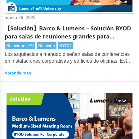
marzo 28, 2022
【Solución】Barco & Lumens – Solución BYOD
para salas de reuniones grandes para
empresas
Soluciones AV
Solución
BYOD
Los arquitectos a menudo diseñan salas de conferencias
en instalaciones corporativas y edificios de oficinas. Estos
espacios se utilizan para reuniones de juntas,
Aprende más
presentaciones de empresas y discusiones entre
empresas.