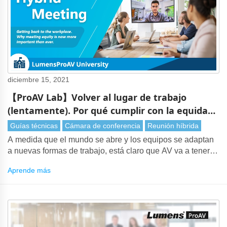
diciembre 15, 2021
【ProAV Lab】Volver al lugar de trabajo
(lentamente). Por qué cumplir con la equidad
es ahora más importante que nunca
Guías técnicas
Cámara de conferencia
Reunión híbrida
A medida que el mundo se abre y los equipos se adaptan
a nuevas formas de trabajo, está claro que AV va a tener
un papel más importante que nunca. Antes de la
Aprende más
pandemia, las reuniones generalmente se celebraban en
persona. Cuanto más importante sea la reunión, más
probable es que los invitados viajen al lugar de reunión
para asistir en carne propia.