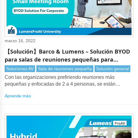
marzo 16, 2022
【Solución】Barco & Lumens – Solución BYOD
para salas de reuniones pequeñas para
empresas
Soluciones AV
Sala de reuniones pequeña
Solución general
Con las organizaciones prefiriendo reuniones más
pequeñas y enfocadas de 2 a 4 personas, se están
instalando cada vez más espacios de reunión compactos.
Aprende más
Los empleados pueden usar este espacio de manera
flexible, ya sea para reuniones de proyectos con
compañeros de trabajo remotos o videoconferencias con
clientes.