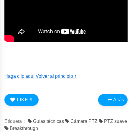
Haga clic aquí Volver al principio ↑
LIKE
9
Atrás
Etiqueta：
Guías técnicas
Cámara PTZ
PTZ suave
Breakthrough