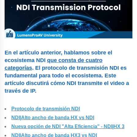
En el artículo anterior, hablamos sobre el
ecosistema NDI
que consta de cuatro
categorías
. El protocolo de transmisión NDI es
fundamental para todo el ecosistema. Este
artículo discutirá cómo NDI transmite el video a
través de IP.
Protocolo de transmisión NDI
NDI|Alto ancho de banda HX vs NDI
Nueva opción de NDI "Alta Eficiencia" - NDI|HX 3
NDI|Alto ancho de banda HX3 vs NDI