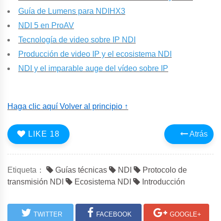
Guía de Lumens para NDIHX3
NDI 5 en ProAV
Tecnología de video sobre IP NDI
Producción de video IP y el ecosistema NDI
NDI y el imparable auge del vídeo sobre IP
Haga clic aquí Volver al principio ↑
LIKE
18
Atrás
Etiqueta：
Guías técnicas
NDI
Protocolo de
transmisión NDI
Ecosistema NDI
Introducción
TWITTER
FACEBOOK
GOOGLE+