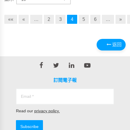
««
«
…
2
3
4
5
6
…
»
返回
訂閱電子報
Read our
privacy policy.
Subscribe