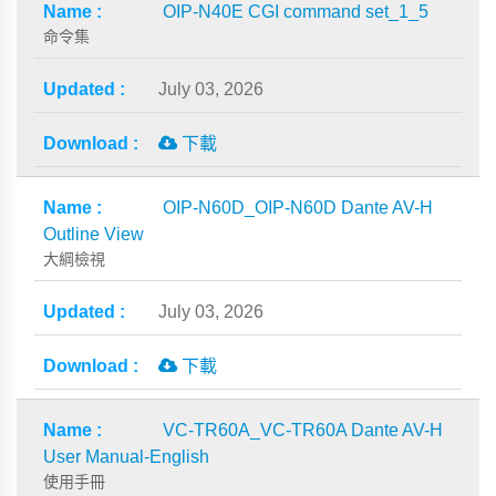
OIP-N40E CGI command set_1_5
命令集
July 03, 2026
下載
OIP-N60D_OIP-N60D Dante AV-H
Outline View
大綱檢視
July 03, 2026
下載
VC-TR60A_VC-TR60A Dante AV-H
User Manual-English
使用手冊