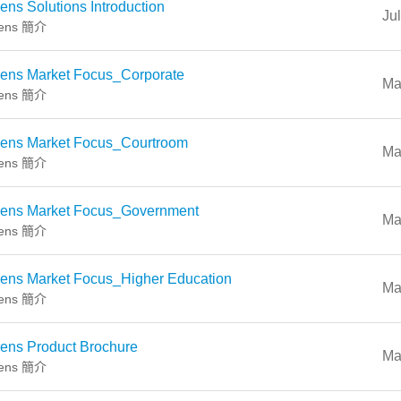
ns Solutions Introduction
Ju
ens 簡介
ens Market Focus_Corporate
Ma
ens 簡介
ens Market Focus_Courtroom
Ma
ens 簡介
ens Market Focus_Government
Ma
ens 簡介
ens Market Focus_Higher Education
Ma
ens 簡介
ens Product Brochure
Ma
ens 簡介