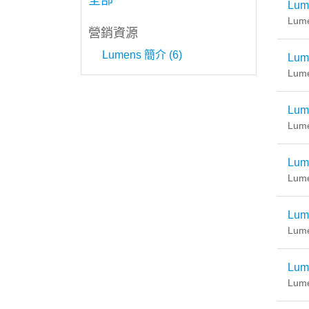
全部
Lume
Lum
營銷資源
Lumens 簡介 (6)
Lum
Lum
Lum
Lum
Lum
Lum
Lum
Lum
Lum
Lum