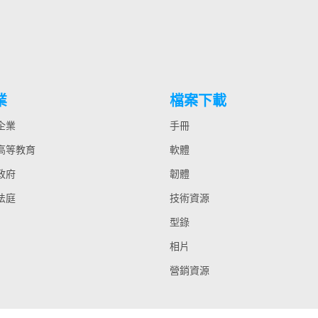
業
檔案下載
 企業
手冊
 高等教育
軟體
 政府
韌體
 法庭
技術資源
型錄
相片
營銷資源