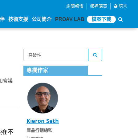
詢問報價
哪裡購買
語言
伴
技術支援
公司簡介
PROAV LAB
檔案下載
專欄作家
和會議
Kieron Seth
產品行銷總監
即使在不
Lumens