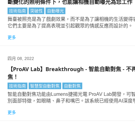
斷變化的照明條件下，也能讓相機自動曝光為您工作
技術指南
突破性
自動曝光
舞臺被照亮是為了戲劇效果，而不是為了讓相機的生活變得
它們主要是為了提高表現並引起觀眾的情感反應而設計的。
更多
四月 08, 2022
【ProAV Lab】Breakthrough - 智能自動對焦 - 
焦！
技術指南
智慧型自動對焦
自動對焦
智能自動對焦功能由Lumens捷揚光電 ProAV Lab開發，可智能識
別面部特徵，如眼睛、鼻子和嘴巴。該系統已經使用AI深度
算法在數百萬人臉的資料庫上進行訓練。
更多