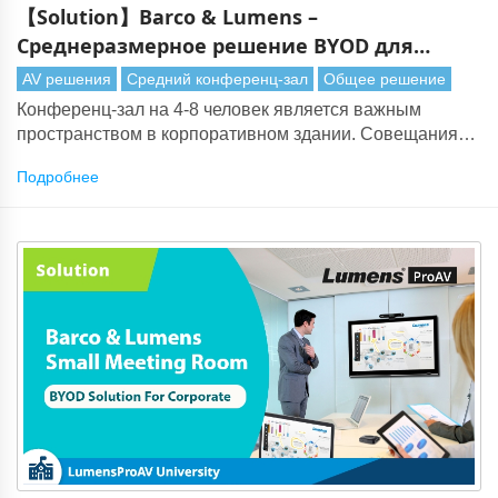
【Solution】Barco & Lumens –
Среднеразмерное решение BYOD для
конференц-залов для корпоративных
AV решения
Средний конференц-зал
Общее решение
организаций
Конференц-зал на 4-8 человек является важным
пространством в корпоративном здании. Совещания
департаментов или исполнительные собрания часто
Подробнее
проводятся в помещениях для совещаний среднего
размера.