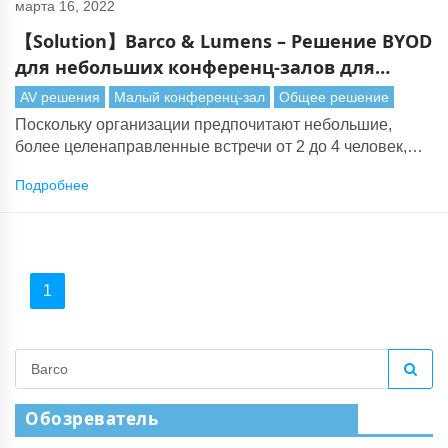
марта 16, 2022
【Solution】Barco & Lumens – Решение BYOD
для небольших конференц-залов для
корпоративных организаций
AV решения
Малый конференц-зал
Общее решение
Поскольку организации предпочитают небольшие,
более целенаправленные встречи от 2 до 4 человек,
все чаще устанавливаются компактные конференц-
Подробнее
залы. Сотрудники могут гибко использовать это
пространство, будь то для проектных встреч с
удаленными коллегами или видеоконференций с
клиентами.
1
Обозреватель