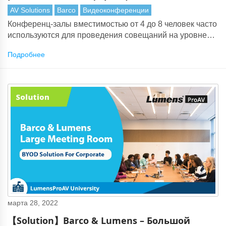
совместной работы
AV Solutions
Barco
Видеоконференции
Конференц-залы вместимостью от 4 до 8 человек часто
используются для проведения совещаний на уровне
департаментов, руководителей и
Подробнее
видеоконференций. Lumens режим интеллектуального
слежения за камерой решает проблему
автоматического переключения между дисплеем и
главным героем. Он также может использовать
автофреймирование для захвата каждого участника.
марта 28, 2022
【Solution】Barco & Lumens – Большой