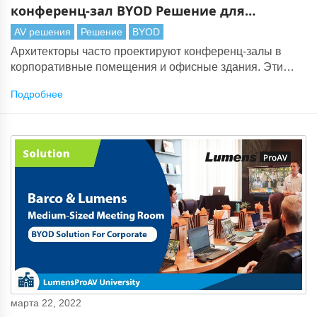
конференц-зал BYOD Решение для
корпоративных организаций
AV решения
Решение
BYOD
Архитекторы часто проектируют конференц-залы в
корпоративные помещения и офисные здания. Эти
помещения используются для проведения заседаний
Подробнее
совета директоров, презентаций компаний и
межфирменных дискуссий.
марта 22, 2022