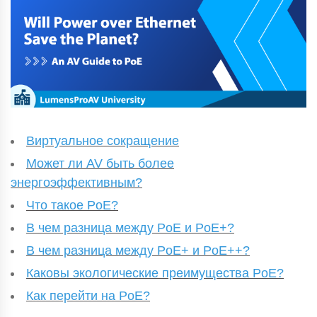
Виртуальное сокращение
Может ли AV быть более
энергоэффективным?
Что такое PoE?
В чем разница между PoE и PoE+?
В чем разница между PoE+ и PoE++?
Каковы экологические преимущества PoE?
Как перейти на PoE?