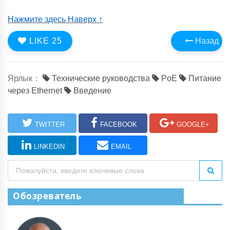
Нажмите здесь Наверх ↑
LIKE
25
Назад
Ярлык：
Технические руководства
PoE
Питание
через Ethernet
Введение
TWITTER
FACEBOOK
GOOGLE+
LINKEDIN
EMAIL
Обозреватель