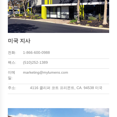
미국 지사
전화:
1-866-600-0988
팩스:
(510)252-1389
이메
marketing@mylumens.com
일:
주소:
4116 클리퍼 코트 프리몬트, CA. 94538 미국