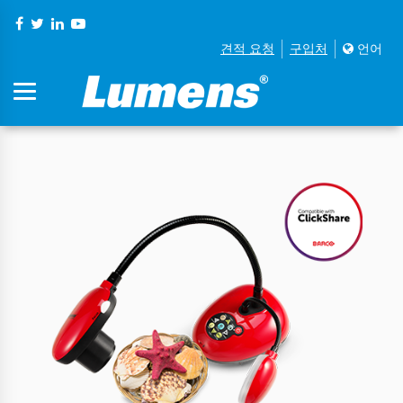
견적 요청
구입처
언어