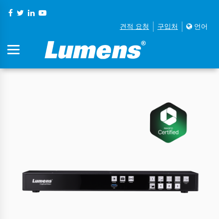
견적 요청
구입처
언어