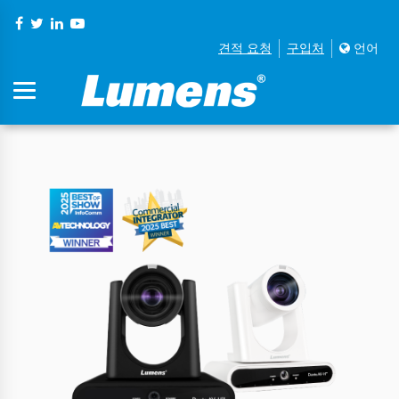
견적 요청
구입처
언어