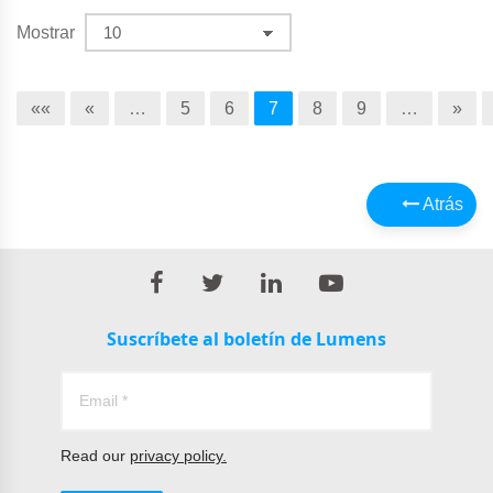
Mostrar
««
«
…
5
6
7
8
9
…
»
Atrás
Suscríbete al boletín de Lumens
Read our
privacy policy.