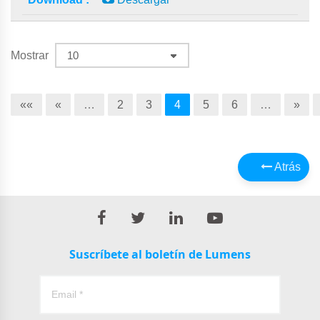
Mostrar
««
«
…
2
3
4
5
6
…
»
Atrás
Suscríbete al boletín de Lumens