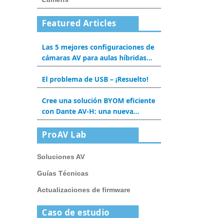
Featured Articles
Las 5 mejores configuraciones de
cámaras AV para aulas híbridas
en 2025
El problema de USB – ¡Resuelto!
Cree una solución BYOM eficiente
con Dante AV-H: una nueva
experiencia para salas de
reuniones y aulas
ProAV Lab
Soluciones AV
Guías Técnicas
Actualizaciones de firmware
Caso de estudio