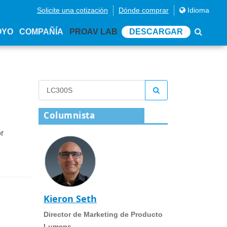
Solicite una cotización
Dónde comprar
Idioma
OYO
COMPAÑÍA
PROAV LAB
DESCARGAR
Columnista
r
Kieron Seth
Director de Marketing de Producto
Lumens