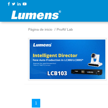
Página de inicio
ProAV Lab
1