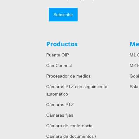
Subscribe
Productos
Me
Puente OIP
M1 C
CamConnect
M2 E
Procesador de medios
Gob
Cámaras PTZ con seguimiento
Sala
automático
Cámaras PTZ
Cámaras fijas
Cámara de conferencia
Cámara de documentos /