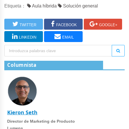
Etiqueta：
Aula híbrida
Solución general
TWITTER
FACEBOOK
GOOGLE+
LINKEDIN
EMAIL
Columnista
Kieron Seth
Director de Marketing de Producto
Lumens