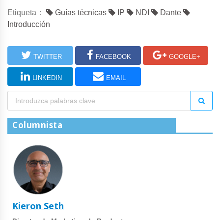
Etiqueta：
Guías técnicas
IP
NDI
Dante
Introducción
TWITTER
FACEBOOK
GOOGLE+
LINKEDIN
EMAIL
Columnista
Kieron Seth