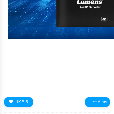
LIKE
5
Atrás