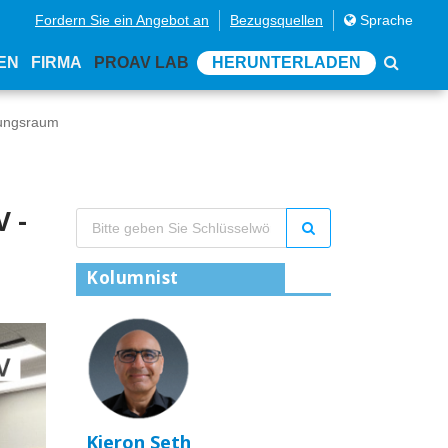
Fordern Sie ein Angebot an
Bezugsquellen
Sprache
EN
FIRMA
PROAV LAB
HERUNTERLADEN
lungsraum
 -
Kolumnist
Kieron Seth