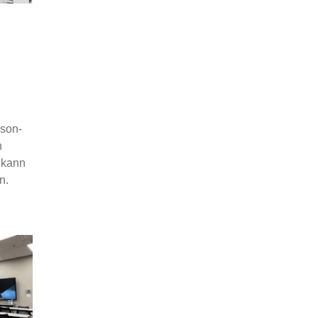
pson-
n
 kann
n.