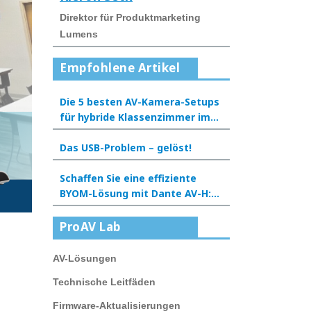
Direktor für Produktmarketing
Lumens
Empfohlene Artikel
Die 5 besten AV-Kamera-Setups
für hybride Klassenzimmer im
Jahr 2025
Das USB-Problem – gelöst!
Schaffen Sie eine effiziente
BYOM-Lösung mit Dante AV-H:
Eine neue Erfahrung für
Besprechungsräume und
ProAV Lab
Klassenzimmer
AV-Lösungen
Technische Leitfäden
Firmware-Aktualisierungen