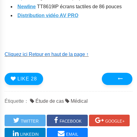
Newline
TT8619IP écrans tactiles de 86 pouces
Distribution vidéo AV PRO
Cliquez ici Retour en haut de la page ↑
LIKE
28
Précédent
Étiquette：
Étude de cas
Médical
TWITTER
FACEBOOK
GOOGLE+
LINKEDIN
EMAIL