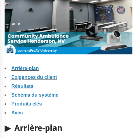
Arrière-plan
Exigences du client
Résultats
Schéma du système
Produits clés
Avec
▶ Arrière-plan