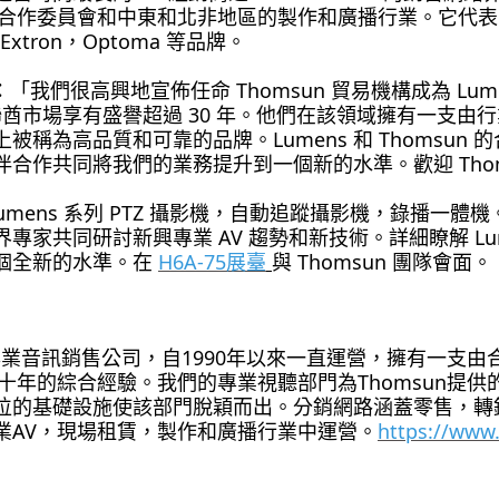
委員會和中東和北非地區的製作和廣播行業。它代表了 Yam
，Extron，Optoma 等品牌。
 表示：「我們很高興地宣佈任命 Thomsun 貿易機構成為 Lu
酋市場享有盛譽超過 30 年。他們在該領域擁有一支由行業
稱為高品質和可靠的品牌。Lumens 和 Thomsun
作共同將我們的業務提升到一個新的水準。歡迎 Thomsu
示 Lumens 系列 PTZ 攝影機，自動追蹤攝影機，錄播一體機。
與各業界專家共同研討新興專業 AV 趨勢和新技術。詳細瞭解 
個全新的水準。在
H6A-75展臺
與 Thomsun 團隊會面。
和專業音訊銷售公司，自1990年以來一直運營，擁有一支
十年的綜合經驗。我們的專業視聽部門為Thomsun提
位的基礎設施使該部門脫穎而出。分銷網路涵蓋零售，轉
業AV，現場租賃，製作和廣播行業中運營。
https://www