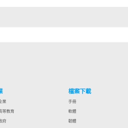
業
檔案下載
 企業
手冊
 高等教育
軟體
 政府
韌體