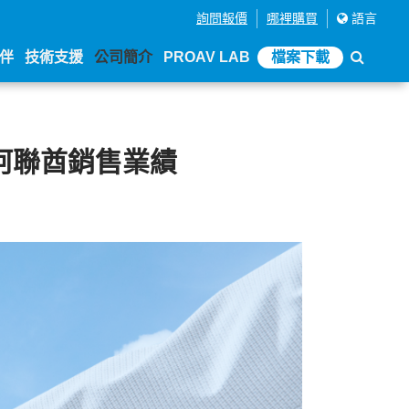
詢問報價
哪裡購買
語言
伴
技術支援
公司簡介
PROAV LAB
檔案下載
進阿聯酋銷售業績