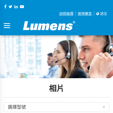
詢問報價
哪裡購買
語言
相片