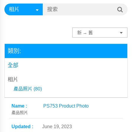
類別:
全部
相片
產品照片 (80)
PS753 Product Photo
產品照片
June 19, 2023